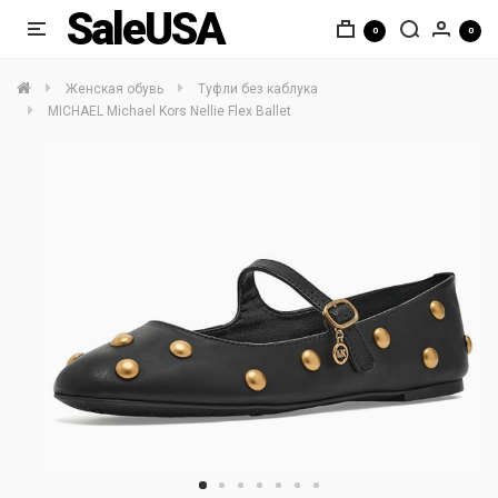
SaleUSA
0
0
Женская обувь
Туфли без каблука
MICHAEL Michael Kors Nellie Flex Ballet