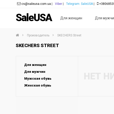
cs@saleusa.com.ua
|
Viber
|
Telegram: SaleUSA
|
+3806853
SaleUSA
Для женщин
Для мужчи
Производитель
SKECHERS Street
SKECHERS STREET
Для женщин
Для мужчин
НЕТ Н
Мужская обувь
Женская обувь