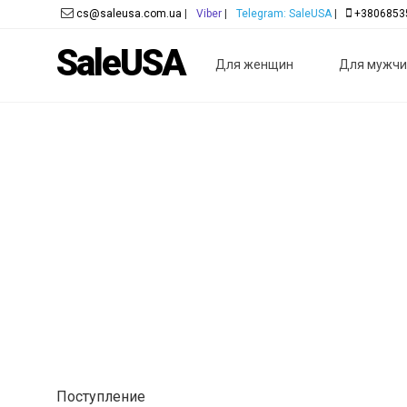
cs@saleusa.com.ua
|
Viber
|
Telegram: SaleUSA
|
+3806853
SaleUSA
Для женщин
Для мужчи
Поступление