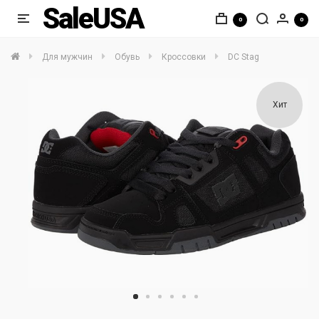
SaleUSA
0
0
Для мужчин
Обувь
Кроссовки
DC Stag
Хит