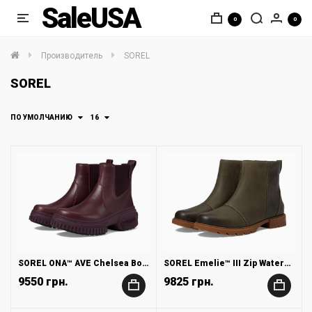
SaleUSA
0
0
Производитель
SOREL
SOREL
ПО УМОЛЧАНИЮ
16
SOREL ONA™ AVE Chelsea Boot Waterproof
SOREL Emelie™ III Zip Waterproof
9550 грн.
9825 грн.
+
+