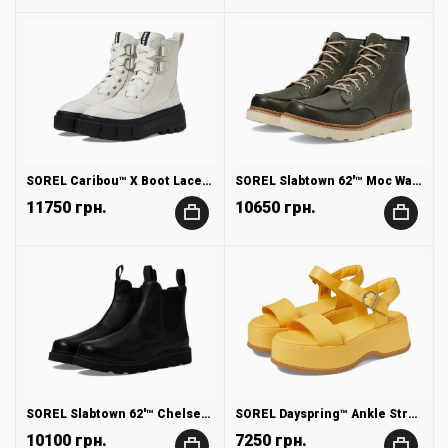
SOREL Caribou™ X Boot Lace Waterproof
SOREL Slabtown 62'™ Moc Waterproof
11750 грн.
10650 грн.
+
+
SOREL Slabtown 62'™ Chelsea Waterproof
SOREL Dayspring™ Ankle Strap Sandal
10100 грн.
7250 грн.