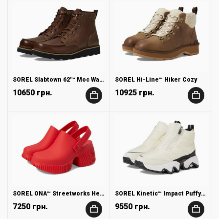
SOREL Slabtown 62'™ Moc Waterproof
SOREL Hi-Line™ Hiker Cozy
10650 грн.
10925 грн.
+
+
SOREL ONA™ Streetworks Heel Clog
SOREL Kinetic™ Impact Puffy Zip Waterproof
7250 грн.
9550 грн.
+
+