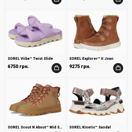
+
+
SOREL Viibe™ Twist Slide
SOREL Explorer™ II Joan
6750 грн.
9275 грн.
+
+
SOREL Scout N About™ Mid Sneakers Gear Chukka
SOREL Kinetic™ Sandal