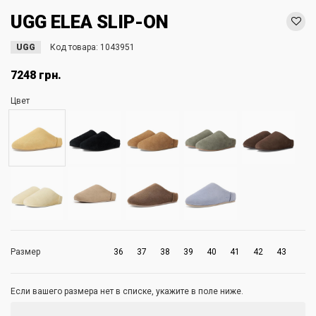
UGG ELEA SLIP-ON
UGG
Код товара:
1043951
7248 грн.
Цвет
Размер
36
37
38
39
40
41
42
43
Если вашего размера нет в списке, укажите в поле ниже.