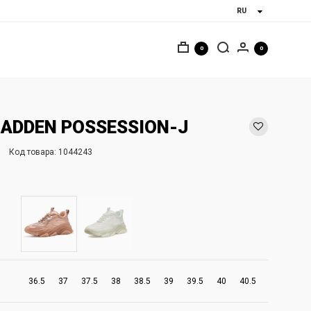
0
0
MADDEN POSSESSION-J
Код товара:
1044243
36.5
37
37.5
38
38.5
39
39.5
40
40.5