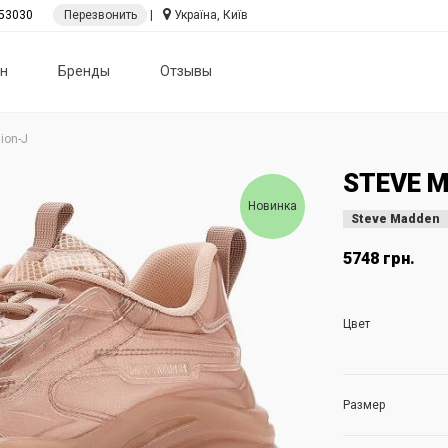
53030
Перезвонить
|
Україна, Київ
н
Бренды
Отзывы
ion-J
STEVE 
Новинка
Steve Madden
5748 грн.
Цвет
Размер