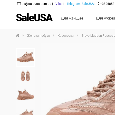
cs@saleusa.com.ua
|
Viber
|
Telegram: SaleUSA
|
+3806853
SaleUSA
Для женщин
Для мужчи
Женская обувь
Кроссовки
Steve Madden Possess