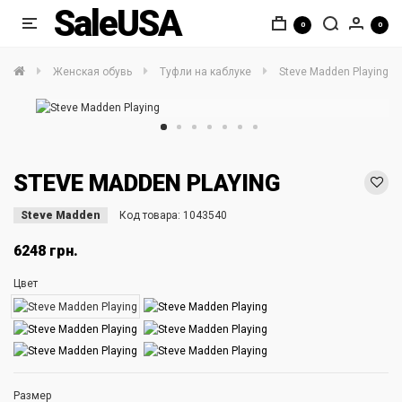
SaleUSA
0
0
Женская обувь
Туфли на каблуке
Steve Madden Playing
STEVE MADDEN PLAYING
Steve Madden
Код товара:
1043540
6248 грн.
Цвет
Размер