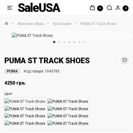
SaleUSA
0
0
Женская обувь
Кроссовки
PUMA ST Track Shoes
PUMA ST TRACK SHOES
PUMA
Код товара:
1043783
4250 грн.
Цвет