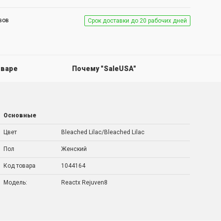
вов
Срок доставки до 20 рабочих дней
оваре
Почему "SaleUSA"
Основные
Цвет
Bleached Lilac/Bleached Lilac
Пол
Женский
Код товара
1044164
Модель:
Reactx Rejuven8