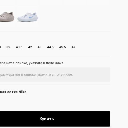
8
39
40.5
42
43
44.5
45.5
47
ра нет в списке, укажите в поле ниже.
ная сетка Nike
Купить