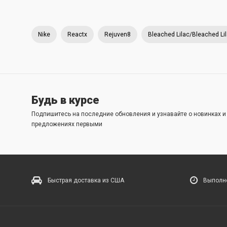
Nike
Reactx
Rejuven8
Bleached Lilac/Bleached Li
Будь в курсе
Подпишитесь на последние обновления и узнавайте о новинках 
предложениях первыми
Быстрая доставка из США
Выполне