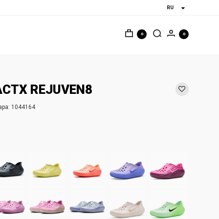
0
0
ACTX REJUVEN8
ара:
1044164