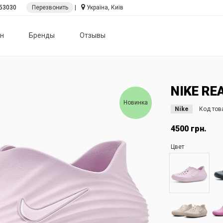
53030
Перезвонить
|
Україна, Київ
н
Бренды
Отзывы
NIKE RE
Новинка
Nike
Код тов
4500 грн.
Цвет