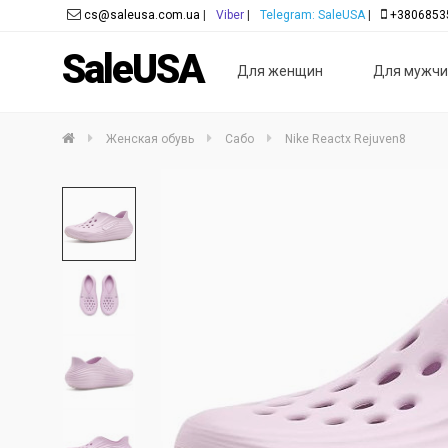
cs@saleusa.com.ua
|
Viber
|
Telegram: SaleUSA
|
+3806853
SaleUSA
Для женщин
Для мужчи
Женская обувь
Сабо
Nike Reactx Rejuven8