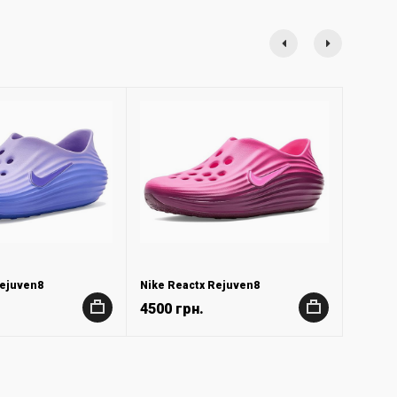
Rejuven8
Nike Reactx Rejuven8
4500 грн.
+
+