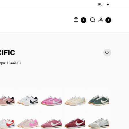
0
0
IFIC
ара:
1044113