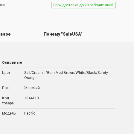
вов
Срок доставки до 20 рабочих дней
оваре
Почему "SaleUSA"
Основные
Цвет
Sail/Cream II/Gum Med Brown/White/Black/Safety
Orange
Пол
Женский
Код
1044113
товара
Модель:
Pacific