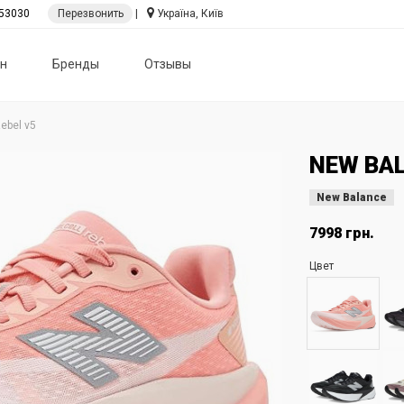
53030
Перезвонить
|
Україна, Київ
н
Бренды
Отзывы
ebel v5
NEW BAL
New Balance
7998 грн.
Цвет