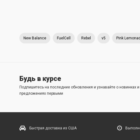
New Balance
FuelCell
Rebel
v5
Pink Lemonad
Будь в курсе
Подпишитесь на последние обновления и узнавайте о новинках 
предложениях первыми
Быстрая доставка из США
Выполне