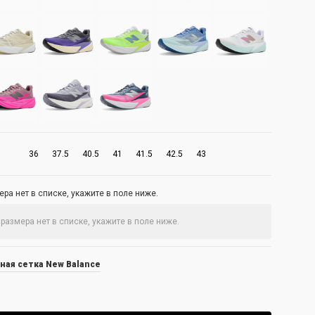
36
37.5
40.5
41
41.5
42.5
43
ра нет в списке, укажите в поле ниже.
ная сетка New Balance