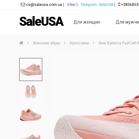
cs@saleusa.com.ua
|
Viber
|
Telegram: SaleUSA
|
+3806853
SaleUSA
Для женщин
Для мужчи
Женская обувь
Кроссовки
New Balance FuelCell R