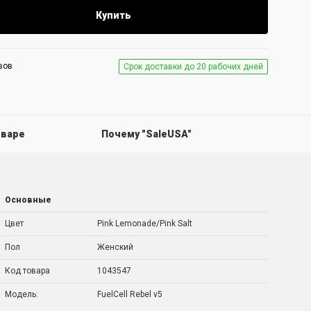
Купить
вов
Срок доставки до 20 рабочих дней
оваре
Почему "SaleUSA"
Основные
Цвет
Pink Lemonade/Pink Salt
Пол
Женский
Код товара
1043547
Модель:
FuelCell Rebel v5