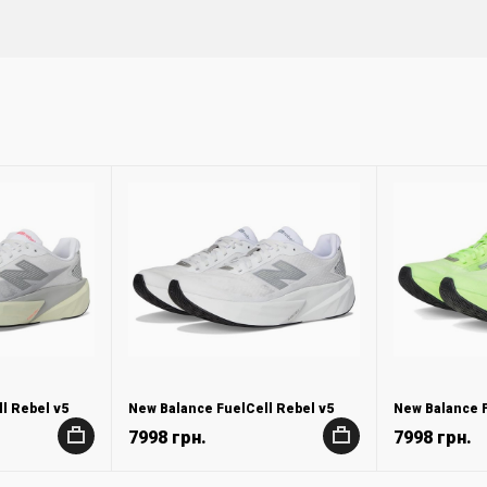
l Rebel v5
New Balance FuelCell Rebel v5
New Balance F
7998 грн.
7998 грн.
+
+