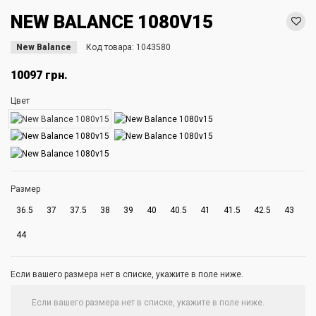
NEW BALANCE 1080V15
New Balance
Код товара:
1043580
10097 грн.
Цвет
Размер
36.5
37
37.5
38
39
40
40.5
41
41.5
42.5
43
44
Если вашего размера нет в списке, укажите в поле ниже.