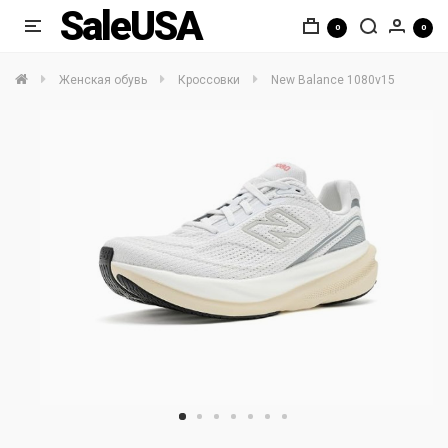
SaleUSA
0
0
Женская обувь
Кроссовки
New Balance 1080v15