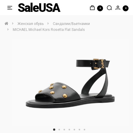
SaleUSA
0
0
Женская обувь
Сандалии/Вьетнамки
MICHAEL Michael Kors Rosetta Flat Sandals