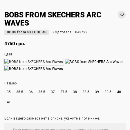
BOBS FROM SKECHERS ARC
WAVES
BOBS from SKECHERS
Код товара:
1043792
4750 грн.
Цвет
Размер
35
35.5
36
36.5
37
37.5
38
38.5
39
39.5
40
41
Если вашего размера нет в списке, укажите в поле ниже.