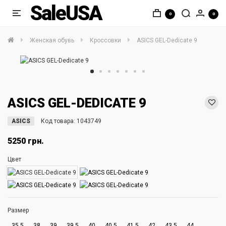
SaleUSA
0
0
Женская обувь
Кроссовки
ASICS GEL-Dedicate 9
ASICS GEL-DEDICATE 9
ASICS
Код товара:
1043749
5250 грн.
Цвет
Размер
35.5
38
39
39.5
40
40.5
41.5
42
43.5
44