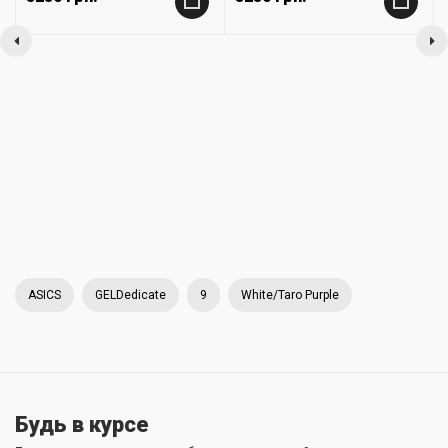
+
+
ASICS
GELDedicate
9
White/Taro Purple
Будь в курсе