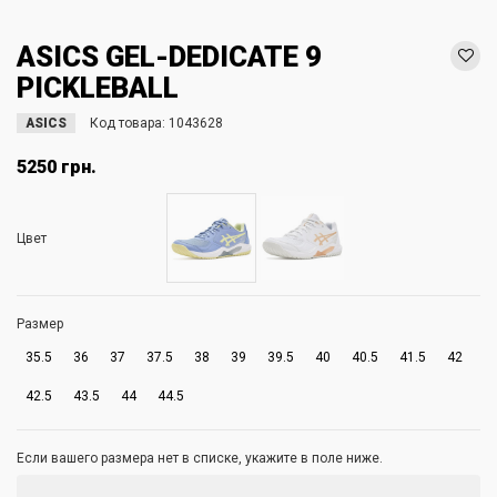
ASICS GEL-DEDICATE 9
PICKLEBALL
ASICS
Код товара:
1043628
5250 грн.
Цвет
Размер
35.5
36
37
37.5
38
39
39.5
40
40.5
41.5
42
42.5
43.5
44
44.5
Если вашего размера нет в списке, укажите в поле ниже.