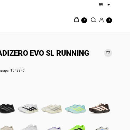
0
0
ADIZERO EVO SL RUNNING
овара:
1043840