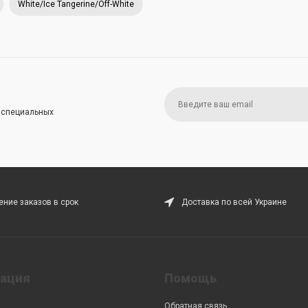
White/Ice Tangerine/Off-White
и специальных
ние заказов в срок
Доставка по всей Украине
ация
Помощь
Обратная связь