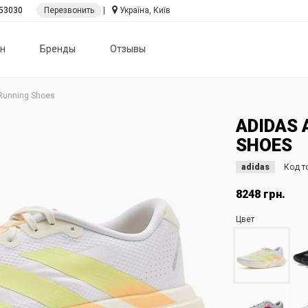
53030
Перезвонить
|
Україна, Київ
н
Бренды
Отзывы
 Running Shoes
ADIDAS 
SHOES
adidas
Код т
8248 грн.
Цвет