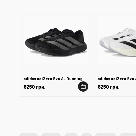
adidas adiZero Evo SL Running Shoes
8250 грн.
8250 грн.
+