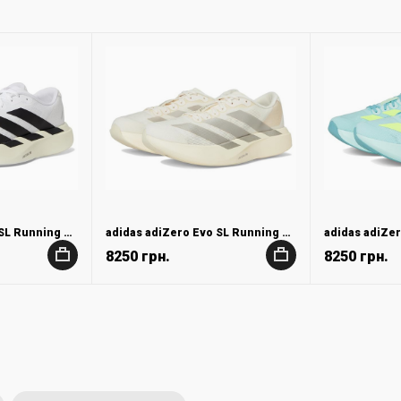
adidas adiZero Evo SL Running Shoes
adidas adiZero Evo SL Running Shoes
8250 грн.
8250 грн.
+
+