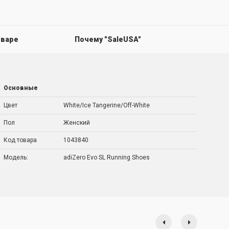
оваре
Почему "SaleUSA"
Основные
Цвет
White/Ice Tangerine/Off-White
Пол
Женский
Код товара
1043840
Модель:
adiZero Evo SL Running Shoes