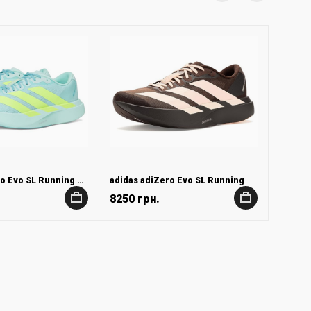
adidas adiZero Evo SL Running Shoes
adidas adiZero Evo SL Running
8250 грн.
+
+