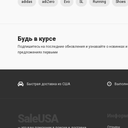
adidas
adiZero
Evo
SL
Running
Shoes
Будь в курсе
Подпишитесь на последние обновления и узнавайте о новинках 
предложениях первыми
Быстрая доставка из США
Выполне
SaleUSA
Информ
Отзывы
— это ваш помошник в поиске и доставке