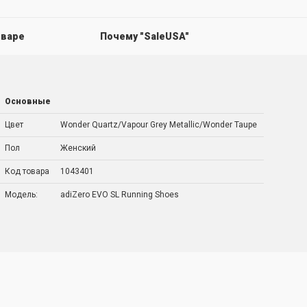
оваре
Почему "SaleUSA"
Основные
Цвет
Wonder Quartz/Vapour Grey Metallic/Wonder Taupe
Пол
Женский
Код товара
1043401
Модель:
adiZero EVO SL Running Shoes