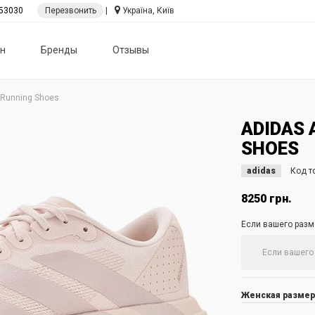
53030
Перезвонить
|
Україна, Київ
н
Бренды
Отзывы
 Running Shoes
ADIDAS 
SHOES
adidas
Код т
8250 грн.
Если вашего разме
Женская размер