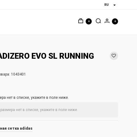
0
0
ADIZERO EVO SL RUNNING
овара:
1043401
ра нет в списке, укажите в поле ниже.
ная сетка adidas