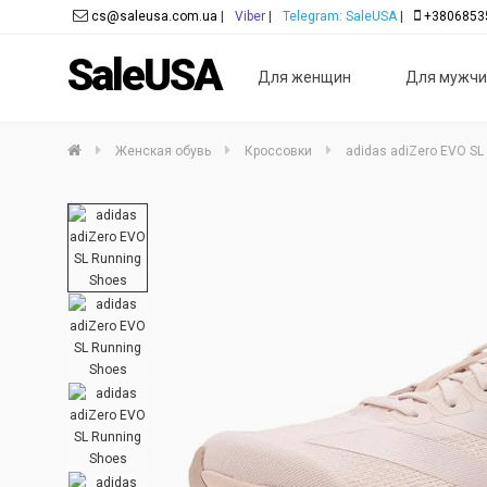
cs@saleusa.com.ua
|
Viber
|
Telegram: SaleUSA
|
+3806853
SaleUSA
Для женщин
Для мужчи
Женская обувь
Кроссовки
adidas adiZero EVO SL