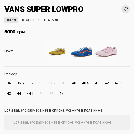
VANS SUPER LOWPRO
Vans
Код товара:
1043690
5000 грн.
Цвет
Размер
36
36.5
37
38
38.5
39
40
40.5
41
42
42.5
43
44
44.5
45
46
47
Если вашего размера нет в списке, укажите в поле ниже.