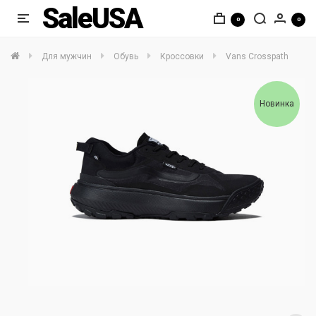
SaleUSA
0
0
Для мужчин
Обувь
Кроссовки
Vans Crosspath
Новинка