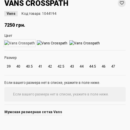
VANS CROSSPATH
Vans
Код товара:
1044194
7250 грн.
Цвет
Размер
39
40
40.5
41
42
42.5
43
44
44.5
46
47
Если вашего размера нет в списке, укажите в поле ниже.
Мужская размерная сетка Vans