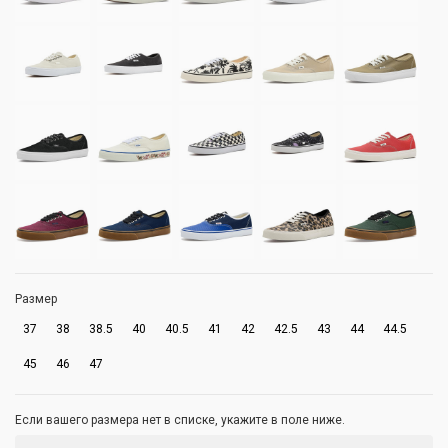
Размер
37
38
38.5
40
40.5
41
42
42.5
43
44
44.5
45
46
47
Если вашего размера нет в списке, укажите в поле ниже.