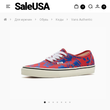
SaleUSA
0
0
Для мужчин
Обувь
Кеды
Vans Authentic