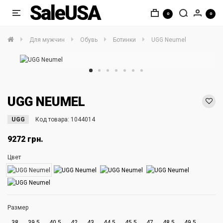
SaleUSA
0
0
Для мужчин
Обувь
Ботинки
UGG Neumel
UGG NEUMEL
UGG
Код товара:
1044014
9272 грн.
Цвет
Размер
38
39.5
40.5
42
43
44.5
45.5
47
48.5
49.5