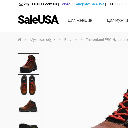
cs@saleusa.com.ua
|
Viber
|
Telegram: SaleUSA
|
+3806853
SaleUSA
Для женщин
Для мужчи
Мужская обувь
Ботинки
Timberland PRO Hyperion 