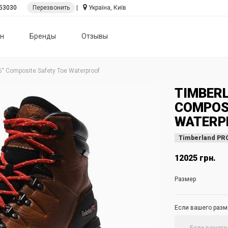
53030
Перезвонить
|
Україна, Київ
н
Бренды
Отзывы
6" Composite Safety Toe Waterproof
TIMBERL
COMPOS
WATERP
Timberland PR
12025 грн.
Размер
Если вашего разме