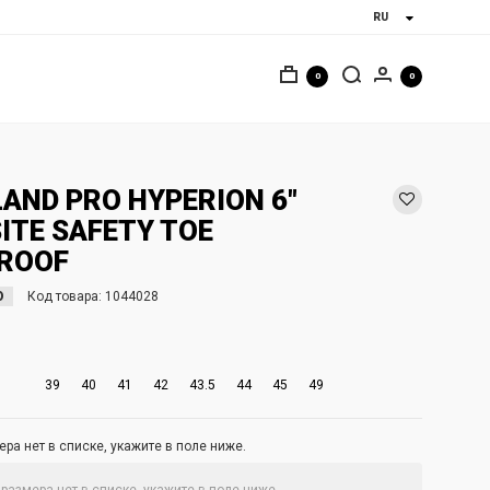
0
0
AND PRO HYPERION 6"
ITE SAFETY TOE
ROOF
O
Код товара:
1044028
39
40
41
42
43.5
44
45
49
ра нет в списке, укажите в поле ниже.