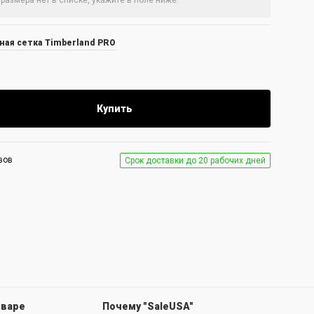
ная сетка Timberland PRO
Купить
вов
Срок доставки до 20 рабочих дней
оваре
Почему "SaleUSA"