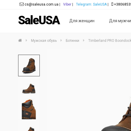
cs@saleusa.com.ua
|
Viber
|
Telegram: SaleUSA
|
+3806853
SaleUSA
Для женщин
Для мужчи
Мужская обувь
Ботинки
Timberland PRO Boondock 