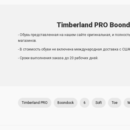
Timberland PRO Boond
- Обувь представленная на нашем сайте оригинальная, и полност
магазинов.
- В стоимость обуви не включена международная доставка с США 
- Сроки выполнения заказа до 20 рабочих дней.
Timberland PRO
Boondock
6
Soft
Toe
W