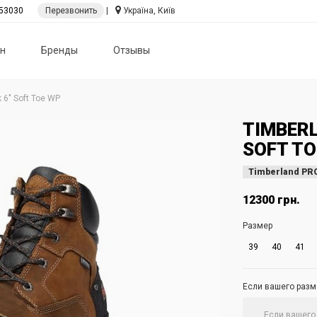
53030
Перезвонить
|
Україна, Київ
н
Бренды
Отзывы
6" Soft Toe WP
TIMBERL
SOFT TO
Timberland PR
12300 грн.
Размер
39
40
41
Если вашего разме