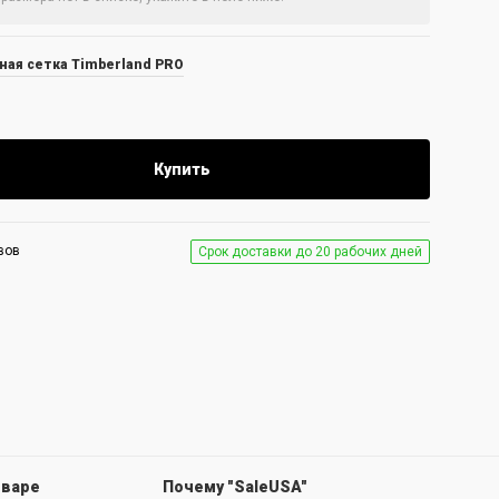
ная сетка Timberland PRO
Купить
вов
Срок доставки до 20 рабочих дней
оваре
Почему "SaleUSA"