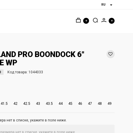
0
0
AND PRO BOONDOCK 6"
E WP
O
Код товара:
1044033
41.5
42
42.5
43
43.5
44
45
46
47
48
49
ра нет в списке, укажите в поле ниже.