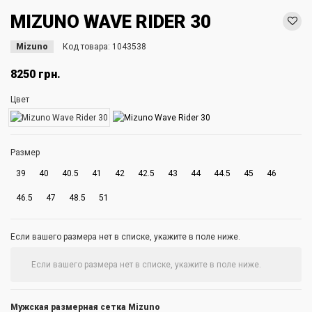
MIZUNO WAVE RIDER 30
Mizuno
Код товара:
1043538
8250 грн.
Цвет
Размер
39
40
40.5
41
42
42.5
43
44
44.5
45
46
46.5
47
48.5
51
Если вашего размера нет в списке, укажите в поле ниже.
Мужская размерная сетка Mizuno