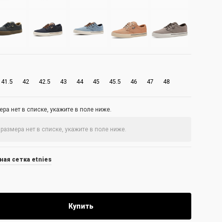
41.5
42
42.5
43
44
45
45.5
46
47
48
ра нет в списке, укажите в поле ниже.
ая сетка etnies
Купить