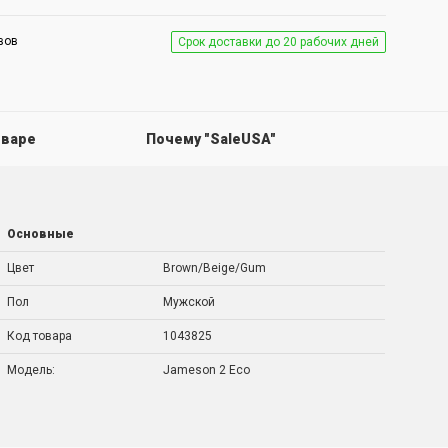
вов
Срок доставки до 20 рабочих дней
оваре
Почему "SaleUSA"
Основные
Цвет
Brown/Beige/Gum
Пол
Мужской
Код товара
1043825
Модель:
Jameson 2 Eco