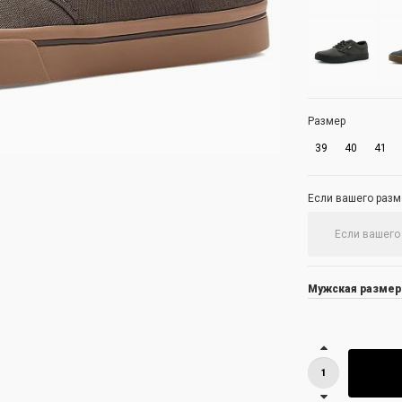
Размер
39
40
41
Если вашего разме
Мужская размерн