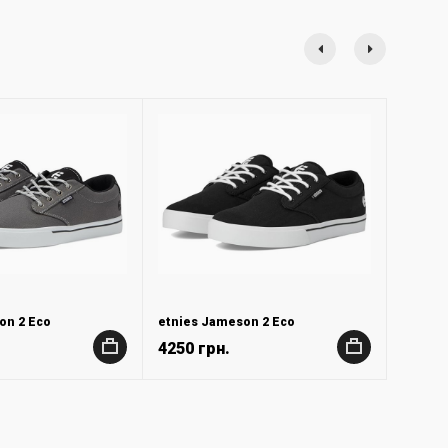
on 2 Eco
etnies Jameson 2 Eco
4250 грн.
+
+