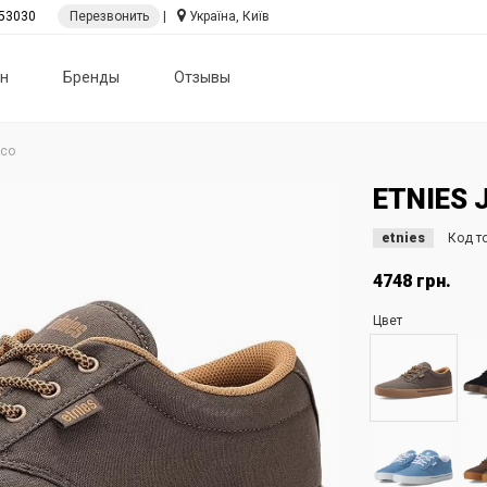
53030
Перезвонить
|
Україна, Київ
н
Бренды
Отзывы
Eco
ETNIES 
etnies
Код т
4748 грн.
Цвет