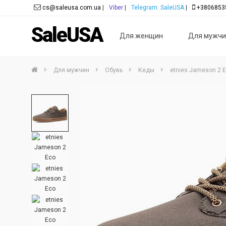
cs@saleusa.com.ua
|
Viber
|
Telegram: SaleUSA
|
+3806853
SaleUSA
Для женщин
Для мужчи
Для мужчин
Обувь
Кеды
etnies Jameson 2 