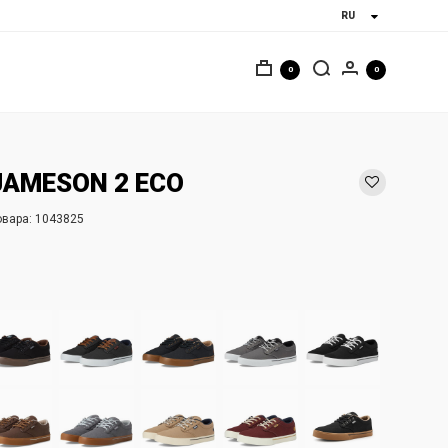
0
0
JAMESON 2 ECO
овара:
1043825