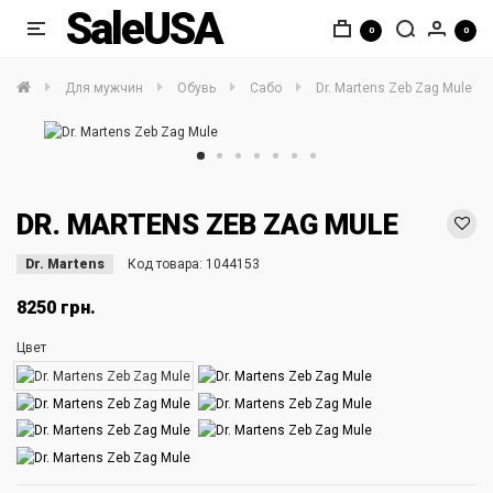
SaleUSA
0
0
Для мужчин
Обувь
Сабо
Dr. Martens Zeb Zag Mule
DR. MARTENS ZEB ZAG MULE
Dr. Martens
Код товара:
1044153
8250 грн.
Цвет