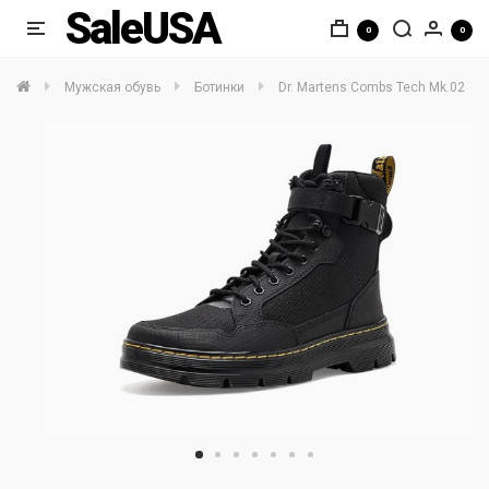
SaleUSA
0
0
Мужская обувь
Ботинки
Dr. Martens Combs Tech Mk.02