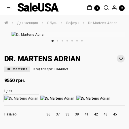
SaleUSA
0
0
Для женщин
Обувь
Лоферы
Dr. Martens Adrian
DR. MARTENS ADRIAN
Dr. Martens
Код товара:
1044069
9550 грн.
Цвет
Размер
36
37
38
39
41
42
43
45