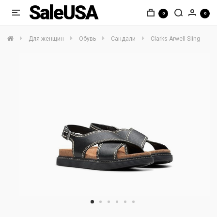
SaleUSA
0
0
Для женщин
Обувь
Сандали
Clarks Arwell Sling