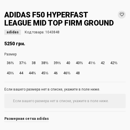
ADIDAS F50 HYPERFAST
LEAGUE MID TOP FIRM GROUND
adidas
Код товара:
1043848
5250 грн.
Размер
36⅔
37⅓
38
38⅔
39⅓
40
40⅔
41⅓
42
42⅔
43⅓
44
44⅔
45⅓
46
46⅔
48
Если вашего размера нет в списке, укажите в поле ниже.
Размерная сетка adidas