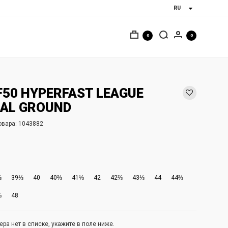
0
0
F50 HYPERFAST LEAGUE
IAL GROUND
овара:
1043882
⅔
39⅓
40
40⅔
41⅓
42
42⅔
43⅓
44
44⅔
⅔
48
ра нет в списке, укажите в поле ниже.