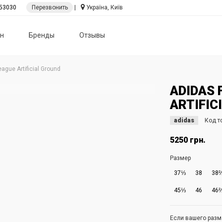
53030
Перезвонить
|
Україна, Київ
н
Бренды
Отзывы
ague Artificial Ground
ADIDAS 
ARTIFIC
adidas
Код т
5250 грн.
Размер
37⅓
38
38
45⅓
46
46
Если вашего разме