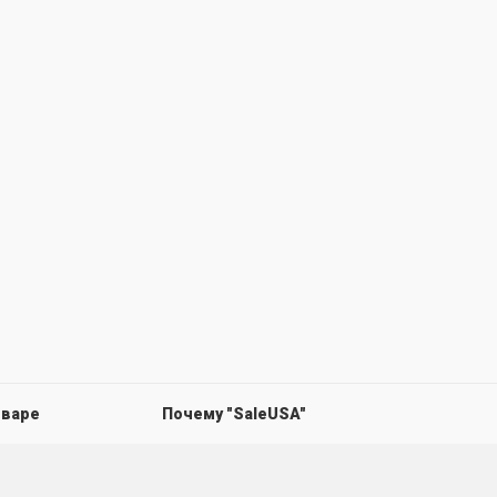
оваре
Почему "SaleUSA"