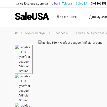
cs@saleusa.com.ua
|
Viber
|
Telegram: SaleUSA
|
+3806853
SaleUSA
Для женщин
Для мужчи
Мужская обувь
Кроссовки
adidas F50 Hyperfast Le