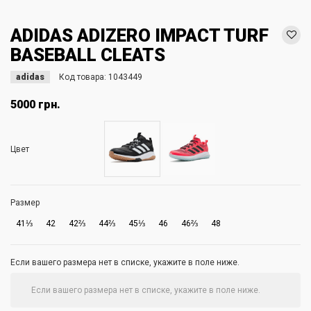
ADIDAS ADIZERO IMPACT TURF
BASEBALL CLEATS
adidas
Код товара:
1043449
5000 грн.
Цвет
Размер
41⅓
42
42⅔
44⅔
45⅓
46
46⅔
48
Если вашего размера нет в списке, укажите в поле ниже.