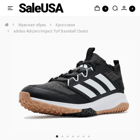
SaleUSA
0
0
Мужская обувь
Кроссовки
adidas Adizero Impact Turf Baseball Cleats