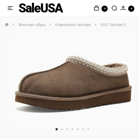
SaleUSA
0
0
Женская обувь
Комнатные тапочки
UGG Tasman II