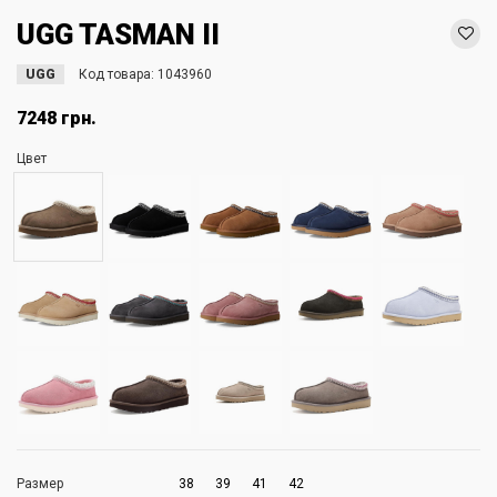
UGG TASMAN II
UGG
Код товара:
1043960
7248 грн.
Цвет
Размер
38
39
41
42