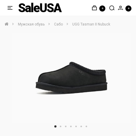
SaleUSA
0
0
Мужская обувь
Сабо
UGG Tasman II Nubuck