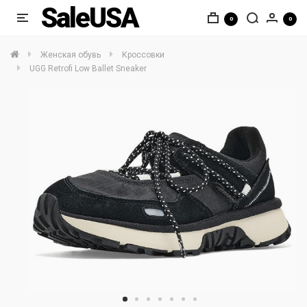
SaleUSA
0
0
Женская обувь
Кроссовки
UGG Retrofi Low Ballet Sneaker