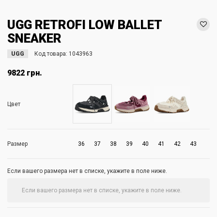
UGG RETROFI LOW BALLET
SNEAKER
UGG
Код товара:
1043963
9822 грн.
Цвет
Размер
36
37
38
39
40
41
42
43
Если вашего размера нет в списке, укажите в поле ниже.