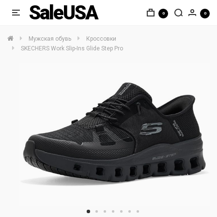
SaleUSA
0
0
Мужская обувь
Кроссовки
SKECHERS Work Slip-Ins Glide Step Pro