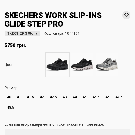
SKECHERS WORK SLIP-INS
GLIDE STEP PRO
SKECHERS Work
Код товара:
1044101
5750 грн.
Цвет
Размер
40
41
41.5
42
42.5
43
44
45
45.5
46
47.5
48.5
Если вашего размера нет в списке, укажите в поле ниже.