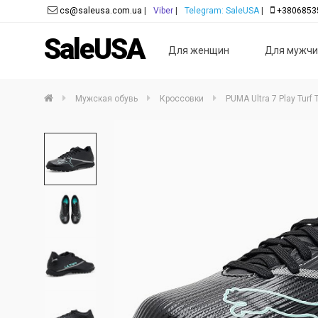
cs@saleusa.com.ua
|
Viber
|
Telegram: SaleUSA
|
+3806853
SaleUSA
Для женщин
Для мужчи
Мужская обувь
Кроссовки
PUMA Ultra 7 Play Turf