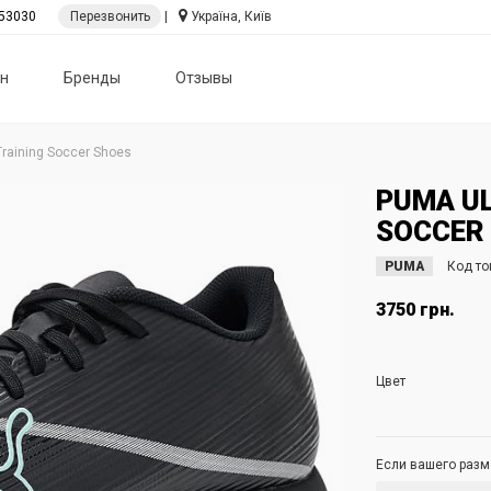
53030
Перезвонить
|
Україна, Київ
н
Бренды
Отзывы
 Training Soccer Shoes
PUMA UL
SOCCER
PUMA
Код то
3750 грн.
Цвет
Если вашего разме