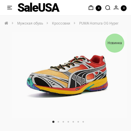
SaleUSA
0
0
Мужская обувь
Кроссовки
PUMA Homura OG Hyper
Новинка