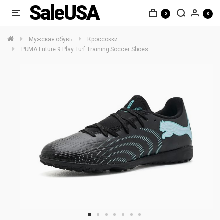
SaleUSA
0
0
Мужская обувь
Кроссовки
PUMA Future 9 Play Turf Training Soccer Shoes