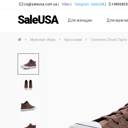
cs@saleusa.com.ua
|
Viber
|
Telegram: SaleUSA
|
+3806853
SaleUSA
Для женщин
Для мужчи
Мужская обувь
Кроссовки
Converse Chuck Taylor 