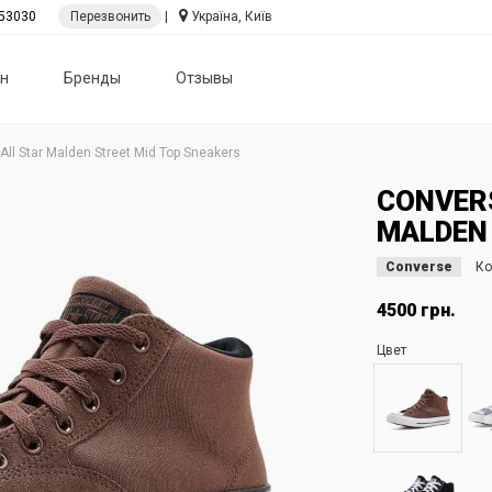
53030
Перезвонить
|
Україна, Київ
н
Бренды
Отзывы
All Star Malden Street Mid Top Sneakers
CONVERS
MALDEN 
Converse
Ко
4500 грн.
Цвет