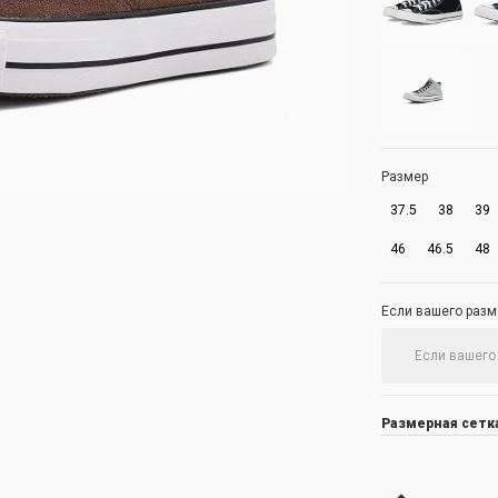
Размер
37.5
38
39
46
46.5
48
Если вашего разме
Размерная сетк