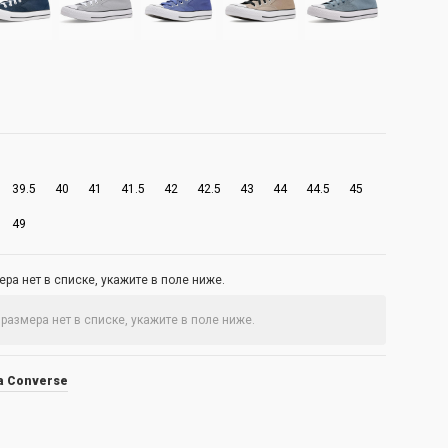
39.5
40
41
41.5
42
42.5
43
44
44.5
45
49
ра нет в списке, укажите в поле ниже.
а Converse