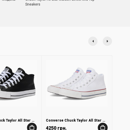
Sneakers
Converse Chuck Taylor All Star Malden Street Mid Top Sneakers
Converse Chuck Taylor All Star Malden Street Mid Top Sneakers
4250 грн.
+
+