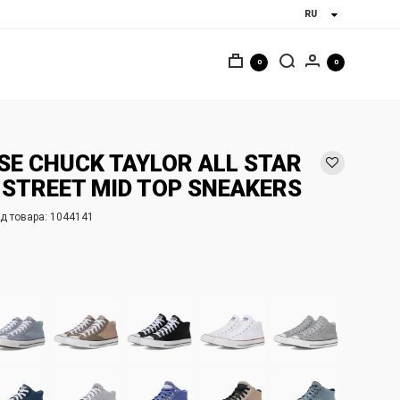
0
0
E CHUCK TAYLOR ALL STAR
STREET MID TOP SNEAKERS
д товара:
1044141