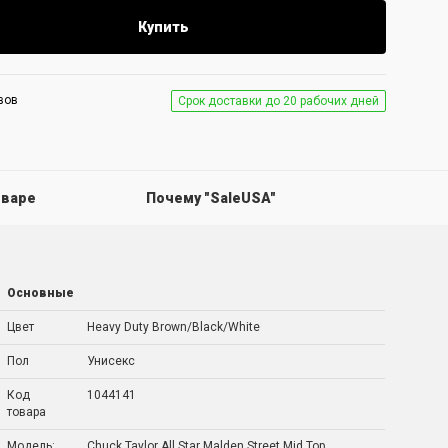
Купить
вов
Срок доставки до 20 рабочих дней
оваре
Почему "SaleUSA"
Основные
Цвет
Heavy Duty Brown/Black/White
Пол
Унисекс
Код
1044141
товара
Модель:
Chuck Taylor All Star Malden Street Mid Top