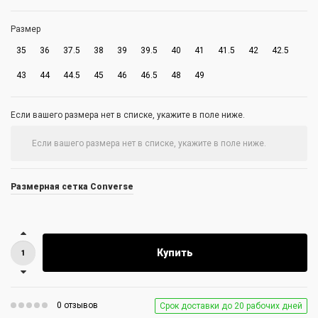
Размер
35
36
37.5
38
39
39.5
40
41
41.5
42
42.5
43
44
44.5
45
46
46.5
48
49
Если вашего размера нет в списке, укажите в поле ниже.
Размерная сетка Converse
Купить
0 отзывов
Срок доставки до 20 рабочих дней