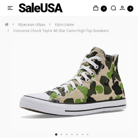
SaleUSA
0
0
Мужская обувь
Кроссовки
Converse Chuck Taylor All Star Camo High-Top Sneakers