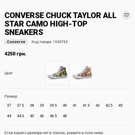
CONVERSE CHUCK TAYLOR ALL
STAR CAMO HIGH-TOP
SNEAKERS
Converse
Код товара:
1043765
4250 грн.
Цвет
Размер
37
37.5
38
39
39.5
40
41
41.5
42
42.5
43
44
44.5
45
46
46.5
48
Если вашего размера нет в списке, укажите в поле ниже.