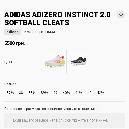
ADIDAS ADIZERO INSTINCT 2.0
SOFTBALL CLEATS
adidas
Код товара:
1043477
5500 грн.
Цвет
Размер
37⅓
38
38⅔
39⅓
40
40⅔
41⅓
42
42⅔
Если вашего размера нет в списке, укажите в поле ниже.