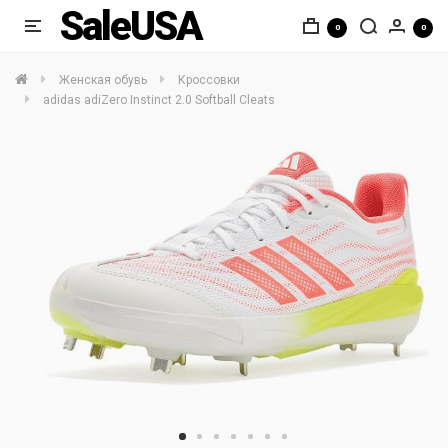
SaleUSA
0
0
Женская обувь
Кроссовки
adidas adiZero Instinct 2.0 Softball Cleats